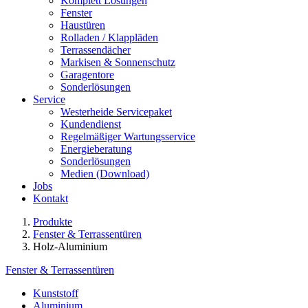
Komplett Lösungen
Fenster
Haustüren
Rolladen / Klappläden
Terrassendächer
Markisen & Sonnenschutz
Garagentore
Sonderlösungen
Service
Westerheide Servicepaket
Kundendienst
Regelmäßiger Wartungsservice
Energieberatung
Sonderlösungen
Medien (Download)
Jobs
Kontakt
Produkte
Fenster & Terrassentüren
Holz-Aluminium
Fenster & Terrassentüren
Kunststoff
Aluminium