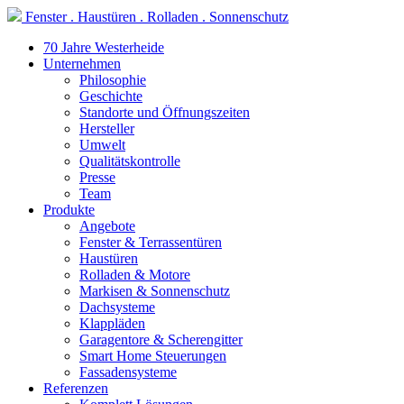
Fenster . Haustüren . Rolladen . Sonnenschutz
70 Jahre Westerheide
Unternehmen
Philosophie
Geschichte
Standorte und Öffnungszeiten
Hersteller
Umwelt
Qualitätskontrolle
Presse
Team
Produkte
Angebote
Fenster & Terrassentüren
Haustüren
Rolladen & Motore
Markisen & Sonnenschutz
Dachsysteme
Klappläden
Garagentore & Scherengitter
Smart Home Steuerungen
Fassadensysteme
Referenzen