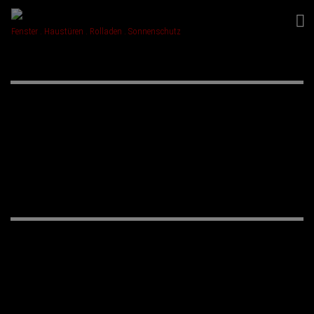
Fenster . Haustüren . Rolladen . Sonnenschutz
PRODUKTE
HAUSTÜREN