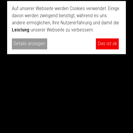
Ortsbild ein.
Auf unserer Webseite werden Cookies verwendet. Einige
davon werden zwingend benötigt, während es uns
andere ermöglichen, Ihre Nutzererfahrung und damit die
Leistung
unserer Webseite zu verbessern.
Details anzeigen
Das ist ok
Ihre neuen Klappläden können Sie gleichzeitig noch mit