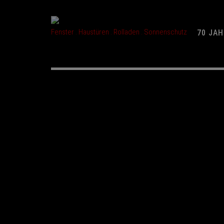
Fenster . Haustüren . Rolladen . Sonnenschutz
70 JA