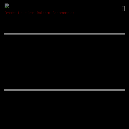
Fenster . Haustüren . Rolladen . Sonnenschutz
PRODUKTE
MARKISEN & SONNENSCHUTZ
WEINOR-MARKISEN