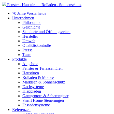
Fenster . Haustüren . Rolladen . Sonnenschutz
70 Jahre Westerheide
Unternehmen
Philosophie
Geschichte
Standorte und Öffnungszeiten
Hersteller
Umwelt
Qualitätskontrolle
Presse
Team
Produkte
Angebote
Fenster & Terrassentüren
Haustüren
Rolladen & Motore
Markisen & Sonnenschutz
Dachsysteme
Klappläden
Garagentore & Scherengitter
Smart Home Steuerungen
Fassadensysteme
Referenzen